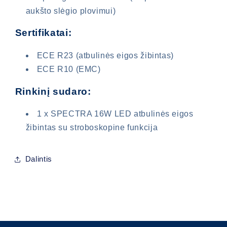
aukšto slėgio plovimui)
Prisijunkite prie savo paskyros, kad
galėtumėte pridėti produktų prie pageidavimų
Sertifikatai:
sąrašo ir peržiūrėti anksčiau išsaugotas
prekes.
ECE R23 (atbulinės eigos žibintas)
ECE R10 (EMC)
Prisijungti
Rinkinį sudaro:
1 x SPECTRA 16W LED atbulinės eigos
žibintas su stroboskopine funkcija
Dalintis