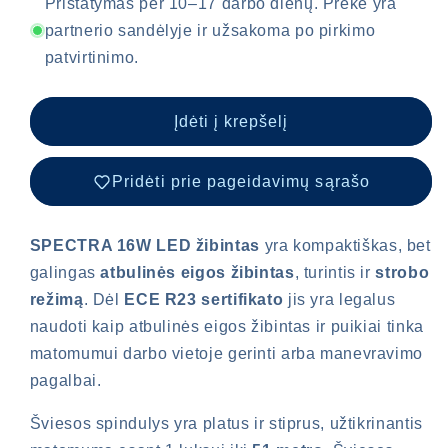
16W
16W
Pristatymas per 10–17 darbo dienų. Prekė yra
LED
LED
partnerio sandėlyje ir užsakoma po pirkimo
su
su
patvirtinimo.
dūmų
dūmų
efektu
efektu
ir
ir
Įdėti į krepšelį
stroboskopine
stroboskopine
funkcija
funkcija
kiekį
kiekį
Pridėti prie pageidavimų sąrašo
SPECTRA 16W LED žibintas
yra kompaktiškas, bet
galingas
atbulinės eigos žibintas
, turintis ir
strobo
režimą
. Dėl
ECE R23 sertifikato
jis yra legalus
naudoti kaip atbulinės eigos žibintas ir puikiai tinka
matomumui darbo vietoje gerinti arba manevravimo
pagalbai.
Šviesos spindulys yra platus ir stiprus, užtikrinantis