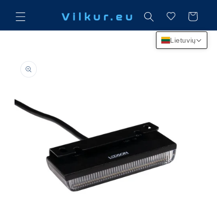
Eiti į
turinį
Krepšelis
Lietuvių
Pereiti prie
informacijos
apie gaminį