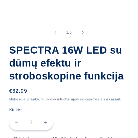
Atidaryti
mediją
1
iš
1
/
5
modaliniame
lange
SPECTRA 16W LED su
dūmų efektu ir
stroboskopine funkcija
Įprasta
€62,99
kaina
Mokesčiai įtraukti.
Siuntimo išlaidos
apskaičiuojamos atsiskaitant.
Kiekis
Sumažinti
Padidinti
SPECTRA
SPECTRA