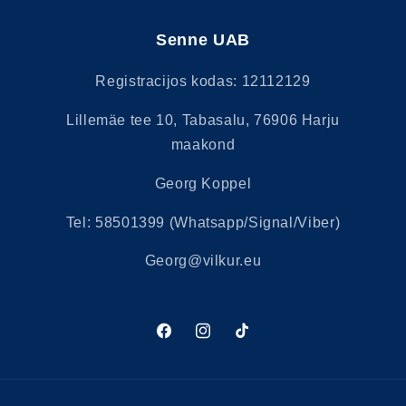
Senne UAB
Registracijos kodas: 12112129
Lillemäe tee 10, Tabasalu, 76906 Harju
maakond
Georg Koppel
Tel: 58501399 (Whatsapp/Signal/Viber)
Georg@vilkur.eu
„Facebook“
„Instagram“
„TikTok“