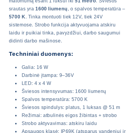
matomumą esant 1 luksui iki
51 metro
. Šviesos
srautas yra
1600 liumenų
, o spalvos temperatūra –
5700 K
. Tinka montuoti tiek 12V, tiek 24V
sistemose. Strobo funkcija aktyvuojama atskiru
laidu ir puikiai tinka, pavyzdžiui, darbo saugumui
didinti darbo mašinose.
Techniniai duomenys:
Galia: 16 W
Darbinė įtampa: 9–36V
LED: 4 x 4 W
Šviesos intensyvumas: 1600 liumenų
Spalvos temperatūra: 5700 K
Šviesos spindulys: platus, 1 luksas @ 51 m
Režimai: atbulinės eigos žibintas + strobo
Strobo aktyvavimas: atskiru laidu
Būtina prisijungti
Apsaugos klasė: IP69K (atsparus vandeniui ir