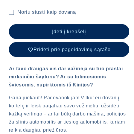
Noriu siųsti kaip dovaną
Suskleista
dovanų
Įdėti į krepšelį
kortelės
gavėjo
Pridėti prie pageidavimų sąrašo
forma
Ar tavo draugas vis dar važinėja su tuo prastai
mirksinčiu švyturiu? Ar su tolimosiomis
šviesomis, nupirktomis iš Kinijos?
Gana juokauti! Padovanok jam Vilkur.eu dovanų
kortelę ir leisk pagaliau savo vežimėliui užsidėti
kažką vertingo – ar tai būtų darbo mašina, policijos
žaislinis automobilis ar tiesiog automobilis, kuriam
reikia daugiau priežiūros.