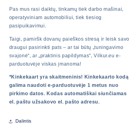
Pas mus rasi daiktų, tinkamų tiek darbo mašinai,
operatyviniam automobiliui, tiek tiesiog
pasipuikavimui.
Taigi, pamiršk dovanų paieškos stresą ir leisk savo
draugui pasirinkti pats – ar tai būtų „tuningavimo
svajonė“, ar „praktinis papildymas“, Vilkur.eu e-
parduotuvėje viskas įmanoma!
Būtina prisijungti
*Kinkekaart yra skaitmeninis! Kinkekaarto kodą
galima naudoti e-parduotuvėje 1 metus nuo
Prisijunkite prie savo paskyros, kad
pirkimo datos. Kodas automatiškai siunčiamas
galėtumėte pridėti produktų prie pageidavimų
el. paštu užsakovo el. pašto adresu.
sąrašo ir peržiūrėti anksčiau išsaugotas
prekes.
Dalintis
Prisijungti