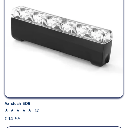
Axixtech ED6
1
(1)
iš
Įprasta
€94,55
viso
apžvalgų
kaina