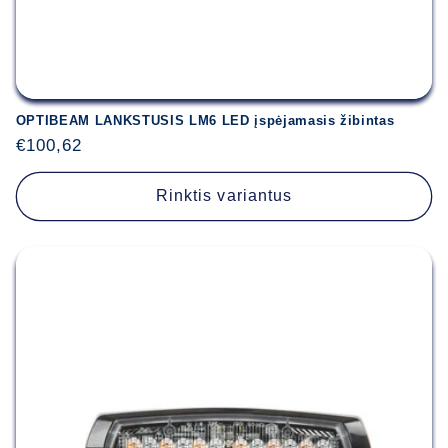
OPTIBEAM LANKSTUSIS LM6 LED įspėjamasis žibintas
Įprasta
€100,62
kaina
Rinktis variantus