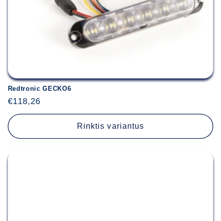
Redtronic GECKO6
Įprasta
€118,26
kaina
Rinktis variantus