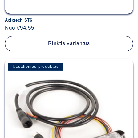
Axixtech ST6
Įprasta
Nuo €94,55
kaina
Rinktis variantus
Užsakomas produktas