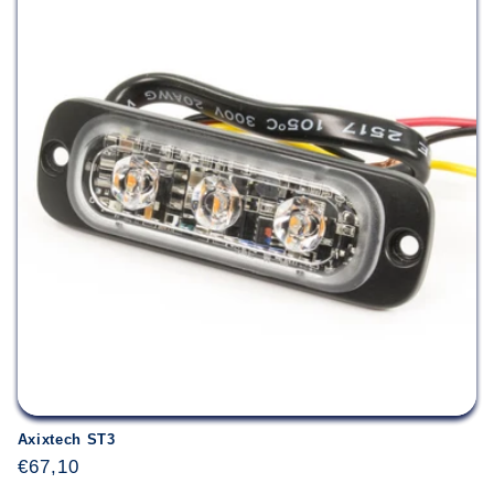
Axixtech ST3
Įprasta
€67,10
kaina