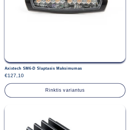
Axixtech SM6-D Slaptasis Maksimumas
Įprasta
€127,10
kaina
Rinktis variantus