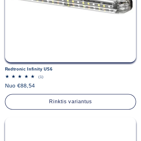
:
Redtronic Infinity US6
1
(1)
iš
Įprasta
Nuo €88,54
viso
apžvalgų
kaina
Rinktis variantus