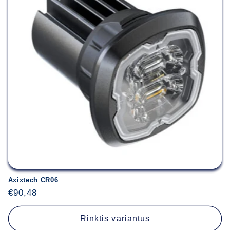
Axixtech CR06
Įprasta
€90,48
kaina
Rinktis variantus