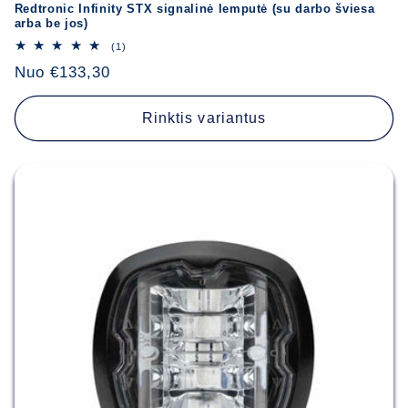
Redtronic Infinity STX signalinė lemputė (su darbo šviesa
arba be jos)
1
(1)
iš
Įprasta
Nuo €133,30
viso
apžvalgų
kaina
Rinktis variantus