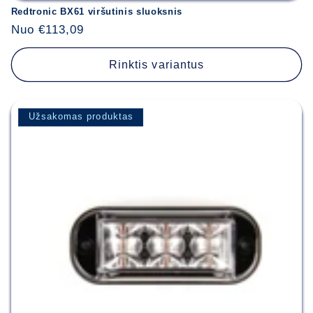
Redtronic BX61 viršutinis sluoksnis
Įprasta
Nuo €113,09
kaina
Rinktis variantus
Užsakomas produktas