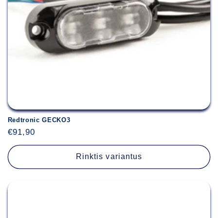
Redtronic GECKO3
Įprasta
€91,90
kaina
Rinktis variantus