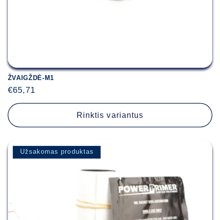
ŽVAIGŽDĖ-M1
Įprasta
€65,71
kaina
Rinktis variantus
Užsakomas produktas