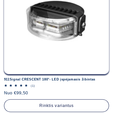
911Signal CRESCENT 180°- LED įspėjamasis žibintas
1
(1)
iš
Įprasta
Nuo €99,50
viso
apžvalgų
kaina
Rinktis variantus