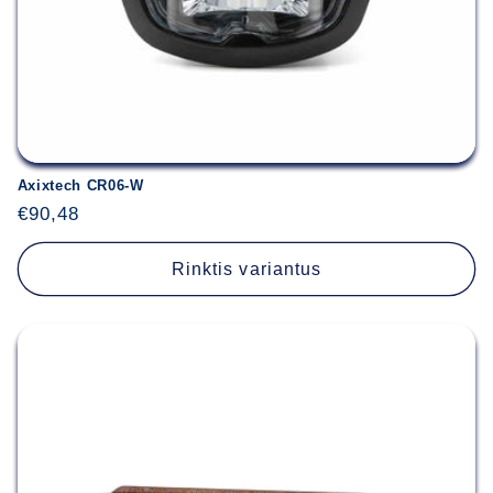
Axixtech CR06-W
Įprasta
€90,48
kaina
Rinktis variantus