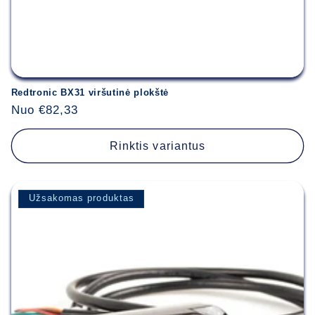
Redtronic BX31 viršutinė plokštė
Įprasta
Nuo €82,33
kaina
Rinktis variantus
Užsakomas produktas