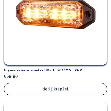
Grynas šviesos srautas HD - 15 W / 12 V / 24 V
Įprasta
€59,90
kaina
Įdėti į krepšelį