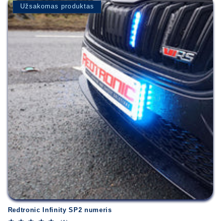
Užsakomas produktas
Būtina prisijungti
Prisijunkite prie savo paskyros, kad
galėtumėte pridėti produktų prie pageidavimų
sąrašo ir peržiūrėti anksčiau išsaugotas
prekes.
Redtronic Infinity SP2 numeris