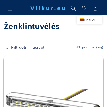
Eiti į
turinį
Krepšelis
Lietuvių
K
Ženklintuvėlės
o
l
Filtruoti ir rūšiuoti
43 gaminiai (-ių)
e
k
c
i
j
a