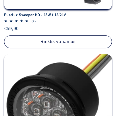
Purelux Sweeper HD - 18W / 12/24V
2
(2)
iš
Įprasta
€59,90
viso
apžvalgų
kaina
Rinktis variantus