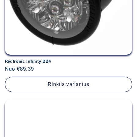
Redtronic Infinity BB4
Įprasta
Nuo €89,39
kaina
Rinktis variantus