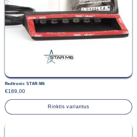
Redtronic STAR-M6
Įprasta
€189,00
kaina
Rinktis variantus