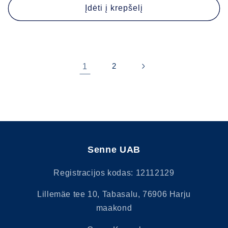
Įdėti į krepšelį
1
2
Senne UAB
Registracijos kodas: 12112129
Lillemäe tee 10, Tabasalu, 76906 Harju
maakond