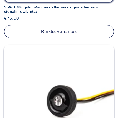
VSWD 706 galinis/šoninis/atbulinės eigos žibintas +
signalinis žibintas
Įprasta
€75,50
kaina
Rinktis variantus