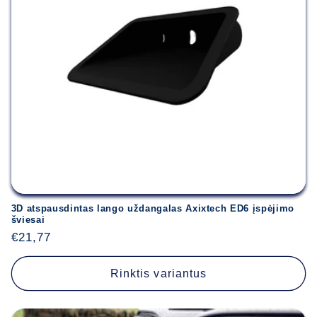
3D atspausdintas lango uždangalas Axixtech ED6 įspėjimo
šviesai
Įprasta
€21,77
kaina
Rinktis variantus