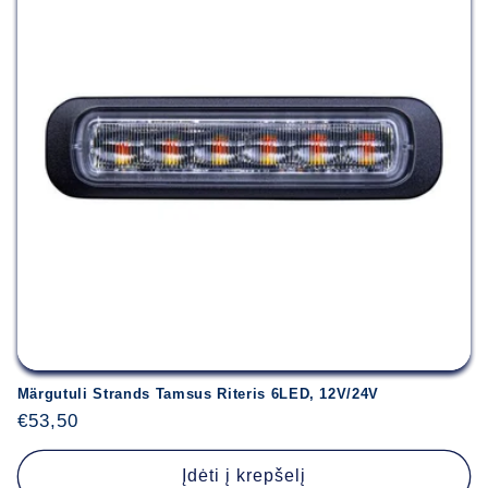
Märgutuli Strands Tamsus Riteris 6LED, 12V/24V
Įprasta
€53,50
kaina
Įdėti į krepšelį