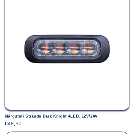
Märgutuli Strands Dark Knight 4LED, 12V/24V
Įprasta
€48,50
kaina