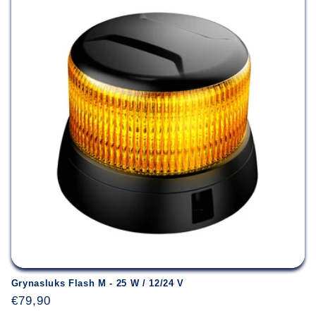
Grynasluks Flash M - 25 W / 12/24 V
Įprasta
€79,90