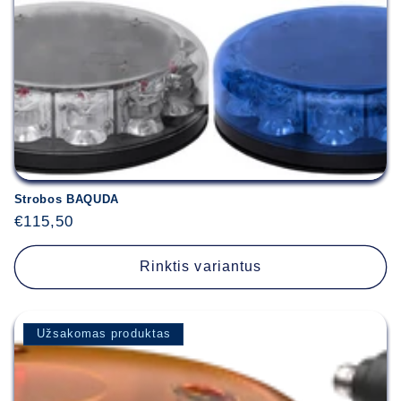
Strobos BAQUDA
Įprasta
€115,50
kaina
Rinktis variantus
Užsakomas produktas