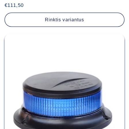
iš
Įprasta
€111,50
viso
apžvalgų
kaina
Rinktis variantus