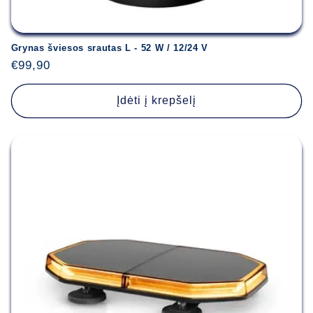
Grynas šviesos srautas L - 52 W / 12/24 V
Įprasta
€99,90
kaina
Įdėti į krepšelį