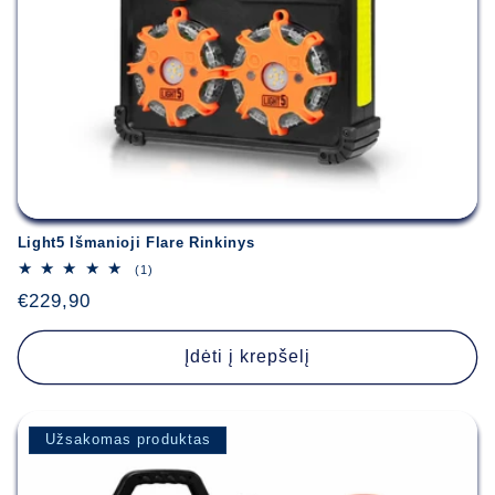
:
Light5 Išmanioji Flare Rinkinys
1
(1)
iš
Įprasta
€229,90
viso
apžvalgų
kaina
Įdėti į krepšelį
Užsakomas produktas