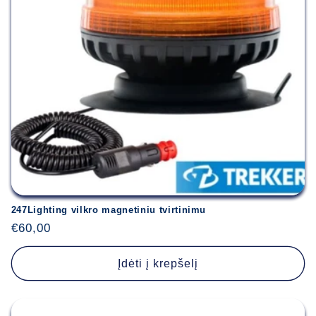
247Lighting vilkro magnetiniu tvirtinimu
Įprasta
€60,00
kaina
Įdėti į krepšelį
Būtina prisijungti