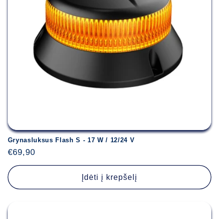
Grynasluksus Flash S - 17 W / 12/24 V
Įprasta
€69,90
kaina
Įdėti į krepšelį