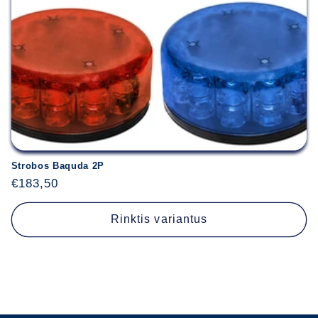
Strobos Baquda 2P
Įprasta
€183,50
kaina
Rinktis variantus