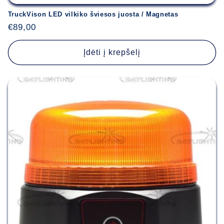
TruckVison LED vilkiko šviesos juosta / Magnetas
Įprasta
€89,00
kaina
Įdėti į krepšelį