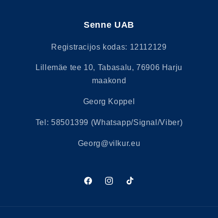
Senne UAB
Registracijos kodas: 12112129
Lillemäe tee 10, Tabasalu, 76906 Harju
maakond
Georg Koppel
Tel: 58501399 (Whatsapp/Signal/Viber)
Georg@vilkur.eu
„Facebook“
„Instagram“
„TikTok“