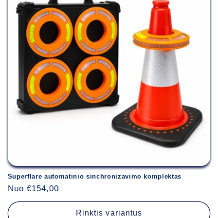
Superflare automatinio sinchronizavimo komplektas
Įprasta
Nuo €154,00
kaina
Rinktis variantus