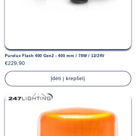
Purelux Flash 400 Gen2 - 400 mm / 78W / 12/24V
Įprasta
€229,90
kaina
Įdėti į krepšelį