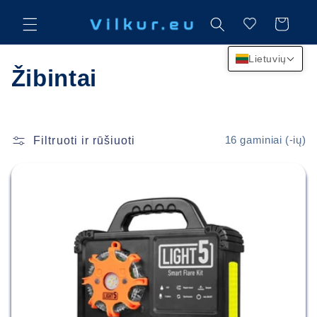
Eiti į
turinį
Krepšelis
Lietuvių
K
Žibintai
o
l
Filtruoti ir rūšiuoti
16 gaminiai (-ių)
e
k
c
i
j
a