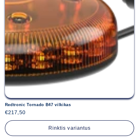
Redtronic Tornado B47 vilkikas
Įprasta
€217,50
kaina
Rinktis variantus