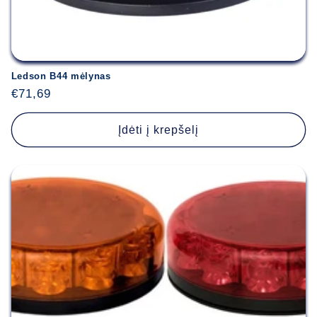
Ledson B44 mėlynas
Įprasta
€71,69
kaina
Įdėti į krepšelį