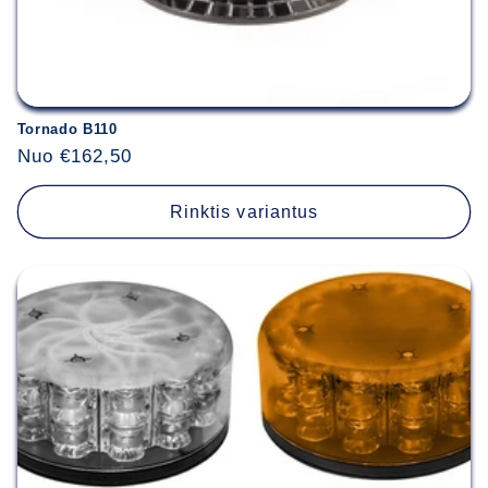
Tornado B110
Įprasta
Nuo €162,50
kaina
Rinktis variantus