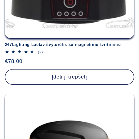
247Lighting Laetav švyturėlis su magnetiniu tvirtinimu
2
(2)
iš
Įprasta
€78,00
viso
apžvalgų
kaina
Įdėti į krepšelį