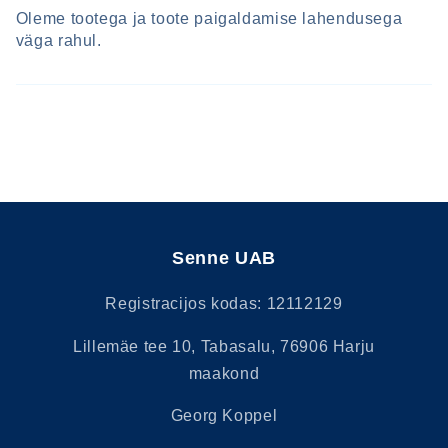
Oleme tootega ja toote paigaldamise lahendusega
Prisijungti
väga rahul.
Senne UAB
Registracijos kodas: 12112129
Lillemäe tee 10, Tabasalu, 76906 Harju
maakond
Georg Koppel