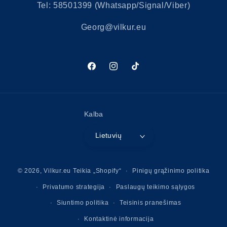
Tel: 58501399 (Whatsapp/Signal/Viber)
Georg@vilkur.eu
„Facebook“
„Instagram“
„TikTok“
Kalba
Lietuvių
Mokėjimo
© 2026,
Vilkur.eu
Teikia „Shopify“
Pinigų grąžinimo politika
būdai
Privatumo strategija
Paslaugų teikimo sąlygos
Siuntimo politika
Teisinis pranešimas
Kontaktinė informacija