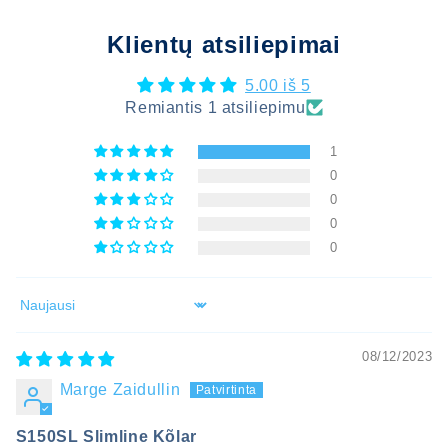
Klientų atsiliepimai
5.00 iš 5
Remiantis 1 atsiliepimu
1
0
0
0
0
Būtina prisijungti
Sort by
Prisijunkite prie savo paskyros, kad
08/12/2023
galėtumėte pridėti produktų prie pageidavimų
Marge Zaidullin
sąrašo ir peržiūrėti anksčiau išsaugotas
prekes.
S150SL Slimline Kõlar