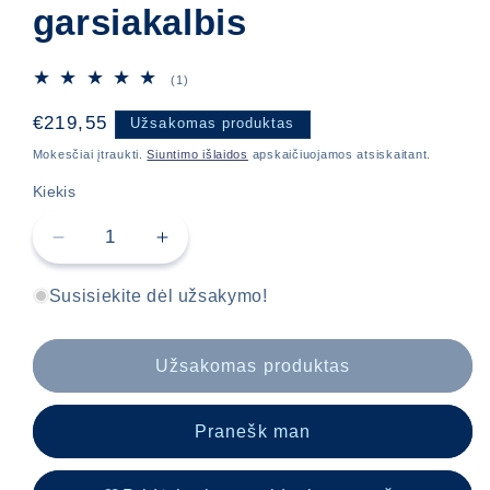
garsiakalbis
1
(1)
iš
viso
Įprasta
€219,55
Užsakomas produktas
apžvalgų
kaina
Mokesčiai įtraukti.
Siuntimo išlaidos
apskaičiuojamos atsiskaitant.
Kiekis
Sumažinti
Padidinti
S150SL
S150SL
Plonaslinis
Plonaslinis
Susisiekite dėl užsakymo!
garsiakalbis
garsiakalbis
kiekį
kiekį
Užsakomas produktas
Pranešk man