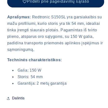
Pridėti prie pageidavimų sąrašo
Aprašymas:
Redtronic S150SL yra garsiakalbis su
mažu profiliumi, kurio storis yra tik 54 mm, idealiai
tinka įrengti siaurais plotais. Pagamintas iš tvirto
plieno, atsparus oro sąlygoms, su 150 W galia,
padidina transporto priemonės aplinkos įspėjimus ir
sąmoningumą.
Techninės charakteristikos:
Galia: 150 W
Storis: 54 mm
Garantija: 2 metų garantija
Dalintis