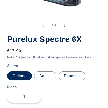
Atidaryti
mediją
1
iš
1
/
6
modaliniame
lange
Purelux Spectre 6X
Įprasta
€17,90
kaina
Mokesčiai įtraukti.
Siuntimo išlaidos
apskaičiuojamos atsiskaitant.
Spalva
Geltona
Baltas
Raudona
Kiekis
Sumažinti
Padidinti
Purelux
Purelux