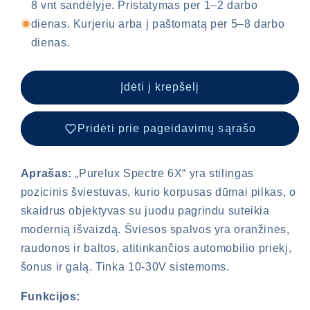
Spectre
Spectre
8 vnt sandėlyje. Pristatymas per 1–2 darbo
6X
6X
dienas. Kurjeriu arba į paštomatą per 5–8 darbo
kiekį
kiekį
dienas.
Įdėti į krepšelį
Pridėti prie pageidavimų sąrašo
Aprašas:
„Purelux Spectre 6X“ yra stilingas
pozicinis šviestuvas, kurio korpusas dūmai pilkas, o
skaidrus objektyvas su juodu pagrindu suteikia
modernią išvaizdą. Šviesos spalvos yra oranžinės,
raudonos ir baltos, atitinkančios automobilio priekį,
šonus ir galą. Tinka 10-30V sistemoms.
Funkcijos: