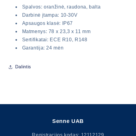
Spalvos: oranžinė, raudona, balta
Darbinė įtampa: 10-30V
Apsaugos klasė: IP67
Matmenys: 78 x 23,3 x 11 mm
Sertifikatai: ECE R10, R148
Būtina prisijungti
Garantija: 24 mėn
Prisijunkite prie savo paskyros, kad
Dalintis
galėtumėte pridėti produktų prie pageidavimų
sąrašo ir peržiūrėti anksčiau išsaugotas
prekes.
Prisijungti
Senne UAB
Registracijos kodas: 12112129