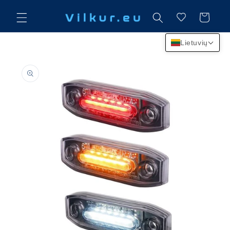
Eiti į
turinį
Krepšelis
Lietuvių
Pereiti prie
informacijos
apie gaminį