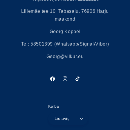
Lillemäe tee 10, Tabasalu, 76906 Harju
maakond
Georg Koppel
Tel: 58501399 (Whatsapp/Signal/Viber)
Georg@vilkur.eu
„Facebook“
„Instagram“
„TikTok“
Kalba
Lietuvių