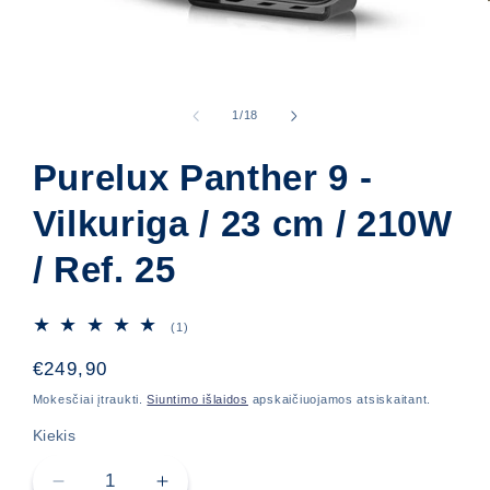
Atidaryti
mediją
1
iš
1
/
18
modaliniame
lange
Purelux Panther 9 -
Vilkuriga / 23 cm / 210W
/ Ref. 25
1
(1)
iš
viso
Įprasta
€249,90
apžvalgų
kaina
Mokesčiai įtraukti.
Siuntimo išlaidos
apskaičiuojamos atsiskaitant.
Kiekis