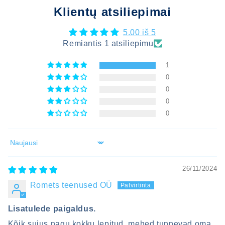
Klientų atsiliepimai
5.00 iš 5
Remiantis 1 atsiliepimu
1
0
0
0
0
Sort by
26/11/2024
Romets teenused OÜ
Lisatulede paigaldus.
Kõik sujus nagu kokku lepitud, mehed tunnevad oma