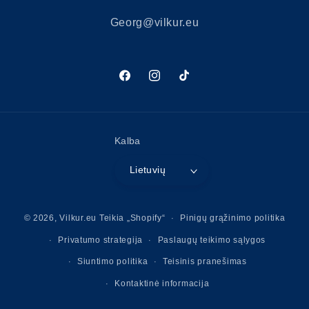
Georg@vilkur.eu
„Facebook“
„Instagram“
„TikTok“
Kalba
Lietuvių
Mokėjimo
© 2026,
Vilkur.eu
Teikia „Shopify“
Pinigų grąžinimo politika
būdai
Privatumo strategija
Paslaugų teikimo sąlygos
Siuntimo politika
Teisinis pranešimas
Kontaktinė informacija