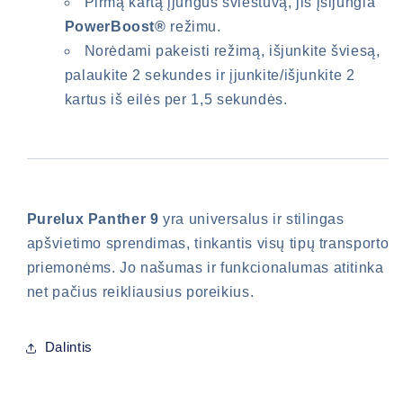
Pirmą kartą įjungus šviestuvą, jis įsijungia
PowerBoost®
režimu.
Norėdami pakeisti režimą, išjunkite šviesą,
palaukite 2 sekundes ir įjunkite/išjunkite 2
kartus iš eilės per 1,5 sekundės.
Purelux Panther 9
yra universalus ir stilingas
apšvietimo sprendimas, tinkantis visų tipų transporto
priemonėms. Jo našumas ir funkcionalumas atitinka
net pačius reikliausius poreikius.
Dalintis