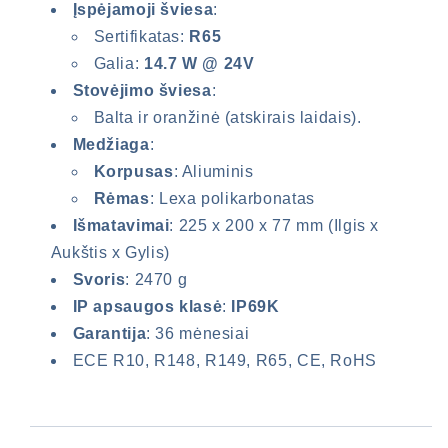
Įspėjamoji šviesa
:
Sertifikatas:
R65
Galia:
14.7 W @ 24V
Stovėjimo šviesa
:
Balta ir oranžinė (atskirais laidais).
Medžiaga
:
Korpusas
: Aliuminis
Rėmas
: Lexa polikarbonatas
Išmatavimai
: 225 x 200 x 77 mm (Ilgis x
Aukštis x Gylis)
Svoris
: 2470 g
IP apsaugos klasė
:
IP69K
Garantija
: 36 mėnesiai
ECE R10, R148, R149, R65, CE, RoHS