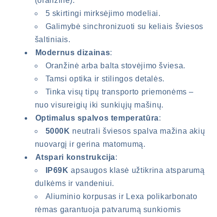
(oranžinė).
5 skirtingi mirksėjimo modeliai.
Galimybė sinchronizuoti su keliais šviesos
šaltiniais.
Modernus dizainas
:
Oranžinė arba balta stovėjimo šviesa.
Tamsi optika ir stilingos detalės.
Tinka visų tipų transporto priemonėms –
nuo visureigių iki sunkiųjų mašinų.
Optimalus spalvos temperatūra
:
5000K
neutrali šviesos spalva mažina akių
nuovargį ir gerina matomumą.
Atspari konstrukcija
:
IP69K
apsaugos klasė užtikrina atsparumą
dulkėms ir vandeniui.
Aliuminio korpusas ir Lexa polikarbonato
rėmas garantuoja patvarumą sunkiomis