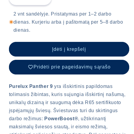
Sumažinti
Padidinti
Purelux
Purelux
Panther
Panther
2 vnt sandėlyje. Pristatymas per 1–2 darbo
9
9
dienas. Kurjeriu arba į paštomatą per 5–8 darbo
-
-
dienas.
Vilkuriga
Vilkuriga
/
/
23
23
Įdėti į krepšelį
cm
cm
/
/
210W
210W
Pridėti prie pageidavimų sąrašo
/
/
Ref.
Ref.
25
25
Purelux Panther 9
yra išskirtinis papildomas
kiekį
kiekį
tolimasis žibintas, kuris sujungia išskirtinį našumą,
unikalų dizainą ir saugumą dėka R65 sertifikuoto
įspėjamųjų šviesų. Šviestuvas turi du skirtingus
darbo režimus:
PowerBoost®
, užtikrinantį
maksimalų šviesos srautą, ir eismo režimą,