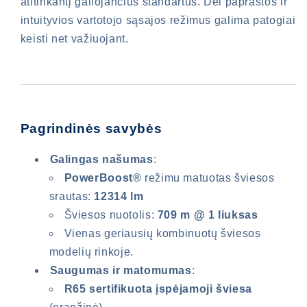
atitinkantį galiojančius standartus. Dėl paprastos ir
intuityvios vartotojo sąsajos režimus galima patogiai
keisti net važiuojant.
Pagrindinės savybės
Galingas našumas
:
PowerBoost®
režimu matuotas šviesos
srautas:
12314 lm
Šviesos nuotolis:
709 m @ 1 liuksas
Vienas geriausių kombinuotų šviesos
modelių rinkoje.
Saugumas ir matomumas
:
R65 sertifikuota įspėjamoji šviesa