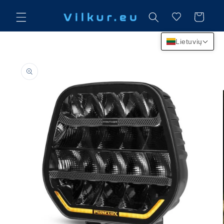
Eiti į
turinį
Krepšelis
Lietuvių
Pereiti prie
informacijos
apie gaminį