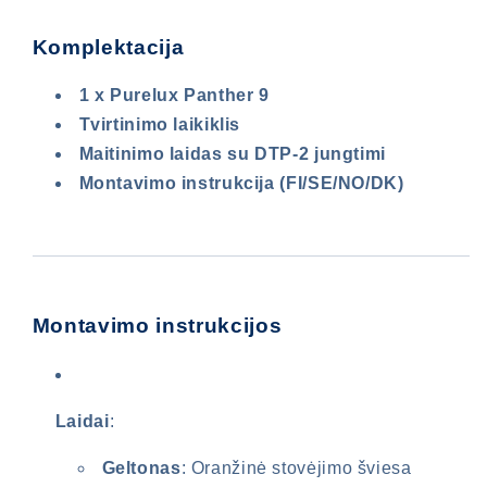
Komplektacija
Būtina prisijungti
1 x Purelux Panther 9
Tvirtinimo laikiklis
Prisijunkite prie savo paskyros, kad
Maitinimo laidas su DTP-2 jungtimi
galėtumėte pridėti produktų prie pageidavimų
Montavimo instrukcija (FI/SE/NO/DK)
sąrašo ir peržiūrėti anksčiau išsaugotas
prekes.
Prisijungti
Montavimo instrukcijos
Laidai
:
Geltonas
: Oranžinė stovėjimo šviesa