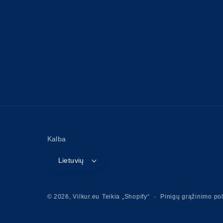
Kalba
Lietuvių
Pinigų grąžinimo pol
© 2026,
Vilkur.eu
Teikia „Shopify“