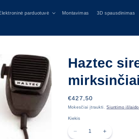
Elektroninė parduotuvė
Montavimas
3D spausdinimas
Haztec sir
mirksinčiai
Įprasta
€427,50
kaina
Mokesčiai įtraukti.
Siuntimo išlaid
Kiekis
Sumažinti
Padidinti