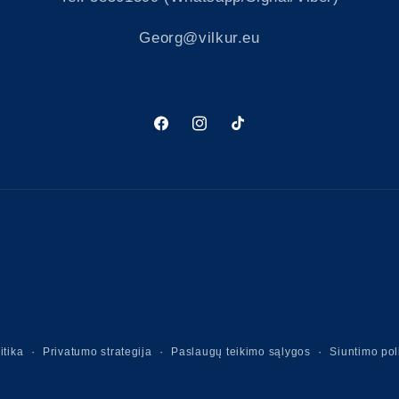
Georg@vilkur.eu
„Facebook“
„Instagram“
„TikTok“
itika
Privatumo strategija
Paslaugų teikimo sąlygos
Siuntimo pol