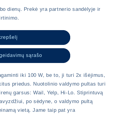
o dienų. Prekė yra partnerio sandėlyje ir
rtinimo.
 krepšelį
ageidavimų sąrašo
aminti iki 100 W, be to, ji turi 2x išėjimus,
kitus priedus. Nuotolinio valdymo pultas turi
irenų garsus: Wail, Yelp, Hi-Lo. Stiprintuvą
pavyzdžiui, po sėdyne, o valdymo pultą
ieinamą vietą. Jame taip pat yra