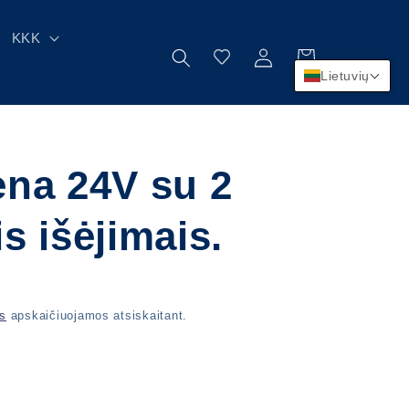
KKK
Prisijungti
Krepšelis
Lietuvių
ena 24V su 2
s išėjimais.
os
apskaičiuojamos atsiskaitant.