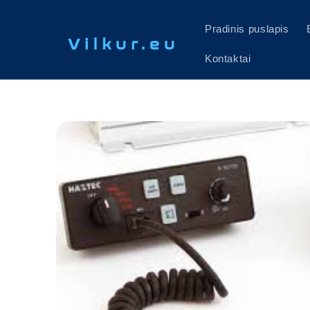
Eiti į
turinį
Pradinis puslapis
Kontaktai
Pereiti prie
informacijos
apie gaminį