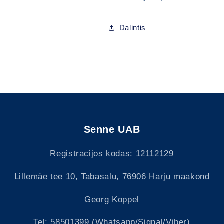
Dalintis
Senne UAB
Būtina prisijungti
Registracijos kodas: 12112129
Prisijunkite prie savo paskyros, kad galėtumėte pridėti
produktų prie pageidavimų sąrašo ir peržiūrėti anksčiau
Lillemäe tee 10, Tabasalu, 76906 Harju maakond
išsaugotas prekes.
Georg Koppel
Prisijungti
Tel: 58501399 (Whatsapp/Signal/Viber)