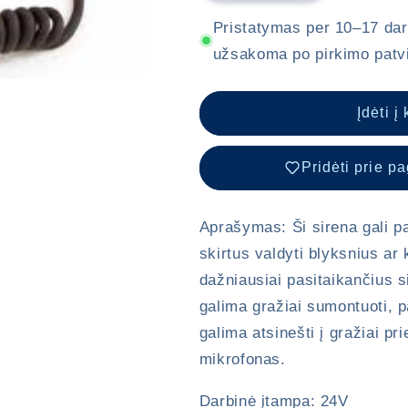
Haztec
Haztec
sirena
sirena
Pristatymas per 10–17 darb
24V
24V
užsakoma po pirkimo patvi
su
su
2
2
mirksinčiais
mirksinčiais
Įdėti į
išėjimais.
išėjimais.
kiekį
kiekį
Pridėti prie p
Aprašymas: Ši sirena gali pag
skirtus valdyti blyksnius ar 
dažniausiai pasitaikančius s
galima gražiai sumontuoti, 
galima atsinešti į gražiai pr
mikrofonas.
Darbinė įtampa: 24V