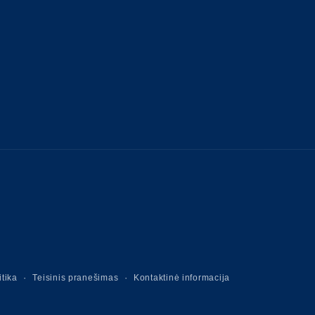
Mokėjimo
būdai
itika
Teisinis pranešimas
Kontaktinė informacija