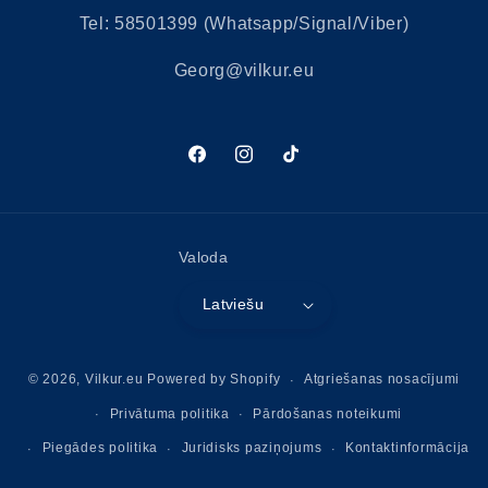
Tel: 58501399 (Whatsapp/Signal/Viber)
Georg@vilkur.eu
Facebook
Instagram
Tikk-
takk
Valoda
Latviešu
Maksājuma
© 2026,
Vilkur.eu
Powered by Shopify
Atgriešanas nosacījumi
metodes
Privātuma politika
Pārdošanas noteikumi
Piegādes politika
Juridisks paziņojums
Kontaktinformācija