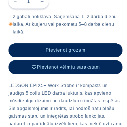
Samazināt
Pievienot
LEDSON
LEDSON
Epix5+
Epix5+
2 gabali noliktavā. Saņemšana 1–2 darba dienu
Vilkurīga
Vilkurīga
laikā. Ar kurjeru vai pakomātu 5–8 darba dienu
/
/
laikā.
30W
30W
/
/
13cm
13cm
Pievienot grozam
/
/
Darba
Darba
lukturis
lukturis
Pievienot vēlmju sarakstam
LEDSON EPIX5+ Work Strobe ir kompakts un
jaudīgs 5 collu LED darba lukturis, kas apvieno
mūsdienīgu dizainu un daudzfunkcionālas iespējas.
Šis apgaismojums ir radīts, lai nodrošinātu plašu
gaismas staru un integrētas strobo funkcijas,
padarot to par ideālu izvēli tiem, kas meklē uzticamu