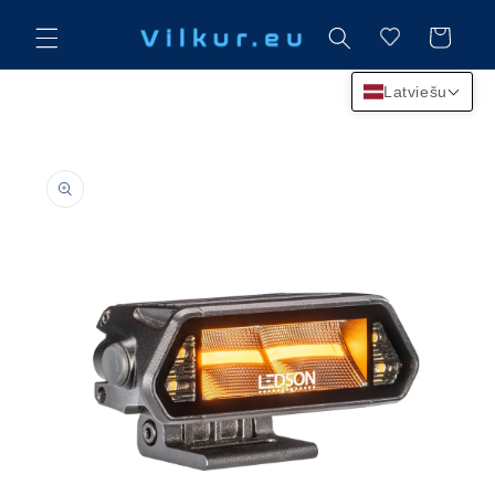
Dodieties
pie
Ratiņi
saturu
Latviešu
Atstājiet
produktu
informāciju