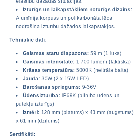
elastību dažādās situācijās.
Izturīgs un laikapstākļiem noturīgs dizains:
Alumīnija korpuss un polikarbonāta lēca
nodrošina izturību dažādos laikapstākļos.
Tehniskie dati:
Gaismas staru diapazons:
59 m (1 luks)
Gaismas intensitāte:
1 700 lūmeni (faktiska)
Krāsas temperatūra:
5000K (neitrāla balta)
Jauda:
30W (2 x 15W LED)
Nepieciešama pieteikšanās
Barošanas spriegums:
9-36V
Ūdensizturība:
IP69K (pilnībā ūdens un
Piesakieties savā kontā, lai pievienotu
putekļu izturīgs)
produktus vēlmju sarakstam un skatītu
Izmēri:
128 mm (platums) x 43 mm (augstums)
iepriekš saglabātās preces.
x 61 mm (dziļums)
Pieteikšanās
Sertifikāti: