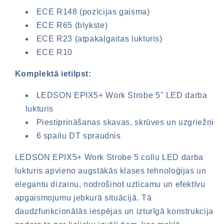
ECE R148 (pozīcijas gaisma)
ECE R65 (blykste)
ECE R23 (atpakaļgaitas lukturis)
ECE R10
Komplektā ietilpst:
LEDSON EPIX5+ Work Strobe 5" LED darba
lukturis
Piestiprināšanas skavas, skrūves un uzgriežņi
6 spailu DT spraudnis
LEDSON EPIX5+ Work Strobe 5 collu LED darba
lukturis apvieno augstākās klases tehnoloģijas un
elegantu dizainu, nodrošinot uzticamu un efektīvu
apgaismojumu jebkurā situācijā. Tā
daudzfunkcionālās iespējas un izturīgā konstrukcija