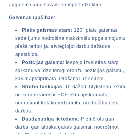
apgaismojumu savam transportlīdzeklim.
Galvenās īpašības:
Plašs gaismas stars:
120° plats gaismas
sadalījums nodrošina maksimālu apgaismojumu
plašā teritorijā, atvieglojot darbu dažādos
apstākļos.
Pozīcijas gaisma:
Iespēja izvēlēties starp
sarkanu vai dzeltenīgi oranžu pozīcijas gaismu,
kas ir apstiprināta lietošanai uz ceļiem.
Strobo funkcijas:
10 dažādi blyksteņu režīmi,
no kuriem viens ir ECE R65 apstiprināts,
nodrošinot lielāku redzamību un drošību ceļu
darbos.
Daudzpusīga lietošana:
Piemērots gan
darba, gan atpakaļgaitas gaismai, nodrošinot