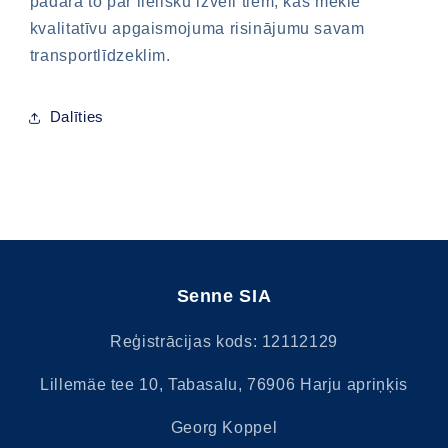
padara to par lielisku izvēli tiem, kas meklē
kvalitatīvu apgaismojuma risinājumu savam
transportlīdzeklim.
Dalīties
Senne SIA
Reģistrācijas kods: 12112129
Lillemäe tee 10, Tabasalu, 76906 Harju apriņķis
Georg Koppel