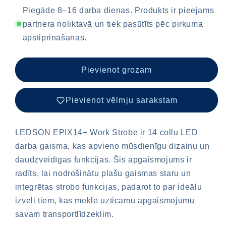
EPIX14+
EPIX14+
Piegāde 8–16 darba dienas. Produkts ir pieejams
Vilkurīga
Vilkurīga
partnera noliktavā un tiek pasūtīts pēc pirkuma
/
/
apstiprināšanas.
120W
120W
/
/
36
36
Pievienot grozam
cm
cm
/
/
Darba
Darba
Pievienot vēlmju sarakstam
lukturis
lukturis
LEDSON EPIX14+ Work Strobe ir 14 collu LED
darba gaisma, kas apvieno mūsdienīgu dizainu un
daudzveidīgas funkcijas. Šis apgaismojums ir
radīts, lai nodrošinātu plašu gaismas staru un
integrētas strobo funkcijas, padarot to par ideālu
izvēli tiem, kas meklē uzticamu apgaismojumu
savam transportlīdzeklim.