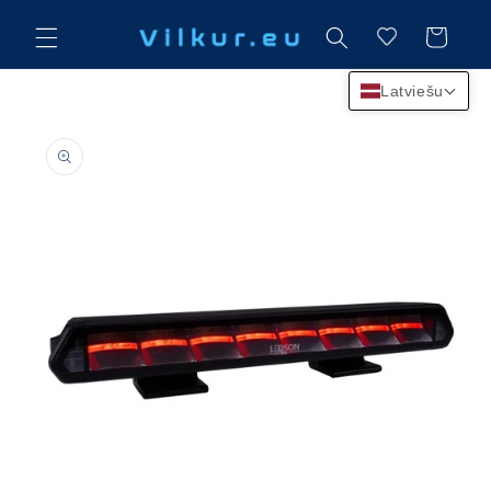
Dodieties
pie
Ratiņi
saturu
Latviešu
Atstājiet
produktu
informāciju