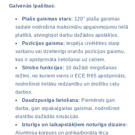
Galvenās īpašības:
Plašs gaismas stars:
120° plaša gaismas
sadale nodrošina maksimālu apgaismojumu lielā
platībā, atvieglojot darbu dažādos apstākļos.
Pozīcijas gaisma:
Iespēja izvēlēties starp
sarkanu vai dzeltenīgi oranžu pozīcijas gaismu,
kas ir apstiprināta lietošanai uz ceļiem.
Strobo funkcijas:
10 dažādi mirgošanas
režīmi, no kuriem viens ir ECE R65 apstiprināts,
nodrošinot lielāku redzamību un drošību ceļu
darbos.
Daudzpusīga lietošana:
Piemērots gan
darba, gan atpakaļgaitas gaismai, nodrošinot
elastību dažādās situācijās.
Izturīgs un laikapstākļiem noturīgs dizains:
Alumīnija korpuss un polikarbonāta lēca