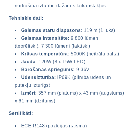
nodrošina izturību dažādos laikapstākļos.
Tehniskie dati:
Gaismas staru diapazons:
119 m (1 luks)
Gaismas intensitāte:
9 800 lūmeni
(teorētiski), 7 300 lūmeni (faktiski)
Krāsas temperatūra:
5000K (neitrāla balta)
Jauda:
120W (8 x 15W LED)
Barošanas spriegums:
9-36V
Nepieciešama pieteikšanās
Ūdensizturība:
IP69K (pilnībā ūdens un
Piesakieties savā kontā, lai pievienotu
putekļu izturīgs)
produktus vēlmju sarakstam un skatītu
Izmēri:
357 mm (platums) x 43 mm (augstums)
iepriekš saglabātās preces.
x 61 mm (dziļums)
Pieteikšanās
Sertifikāti:
ECE R148 (pozīcijas gaisma)