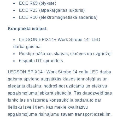
ECE R65 (blykste)
ECE R23 (atpakaļgaitas lukturis)
ECE R10 (elektromagnētiskā saderība)
Komplektā ietilpst:
LEDSON EPIX14+ Work Strobe 14" LED
darba gaisma
Piestiprināšanas skavas, skrūves un uzgriežņi
6 spailu DT spraudnis
LEDSON EPIX14+ Work Strobe 14 collu LED darba
gaisma apvieno augstākās klases tehnoloģijas un
elegantu dizainu, nodrošinot uzticamu un efektīvu
apgaismojumu jebkurā situācijā. Tās daudzveidīgās
funkcijas un izturīgā konstrukcija padara to par
lielisku izvēli tiem, kas meklē kvalitatīvu
apgaismojuma risinājumu savam transportlīdzeklim.