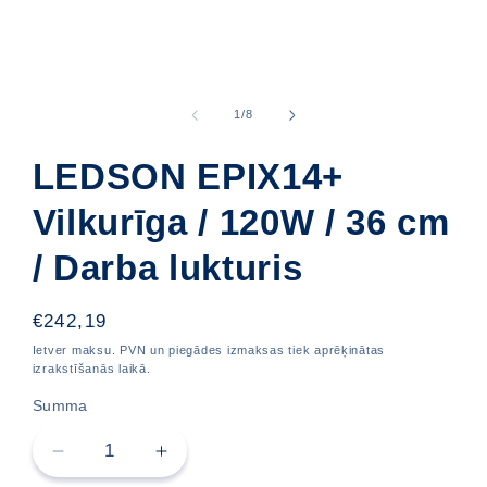
Atvērt
multivides
1
par
1
/
8
modāli
LEDSON EPIX14+
Vilkurīga / 120W / 36 cm
/ Darba lukturis
Cena
€242,19
Ietver maksu. PVN un piegādes izmaksas tiek aprēķinātas
izrakstīšanās laikā.
Summa
Samazināt
Pievienot
LEDSON
LEDSON