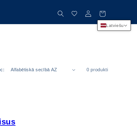
Pieslēgties
Ratiņi
s
Latviešu
ēc:
0 produkti
isus