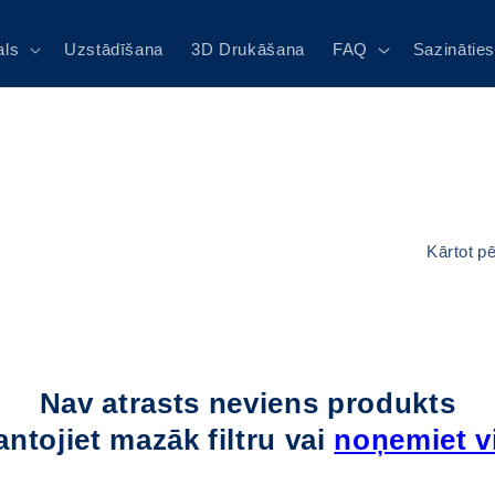
als
Uzstādīšana
3D Drukāšana
FAQ
Sazinātie
Kārtot p
Nav atrasts neviens produkts
ntojiet mazāk filtru vai
noņemiet v