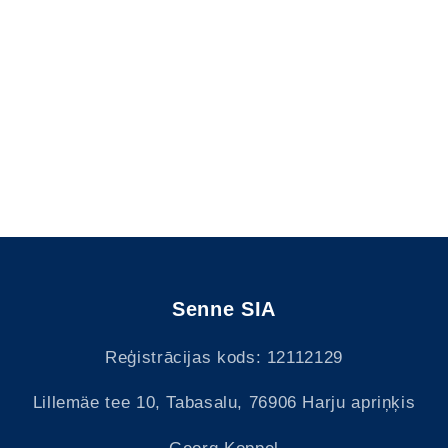
Senne SIA
Reģistrācijas kods: 12112129
Lillemäe tee 10, Tabasalu, 76906 Harju apriņķis