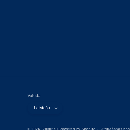
Valoda
Latviešu
Atgriešanas nos
© 2026,
Vilkur.eu
Powered by Shopify