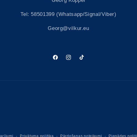
Georg Koppel
Tel: 58501399 (Whatsapp/Signal/Viber)
Nepieciešama pieteikšanās
Georg@vilkur.eu
Piesakieties savā kontā, lai pievienotu produktus
vēlmju sarakstam un skatītu iepriekš saglabātās
preces.
Facebook
Instagram
Tikk-
Pieteikšanās
takk
acījumi
Privātuma politika
Pārdošanas noteikumi
Piegādes polit