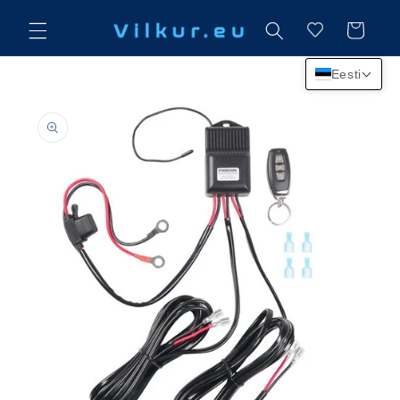
Mine
sisu
Käru
juurde
Eesti
Jätke
tooteteabe
juurde