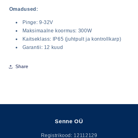
Omadused:
Pinge: 9-32V
Maksimaalne koormus: 300W
Sisselogimine on vajalik
Kaitseklass: IP65 (juhtpult ja kontrollkarp)
Garantii: 12 kuud
Logige oma kontole sisse, et lisada tooteid
soovinimekirja ja vaadata oma eelnevalt
salvestatud esemeid.
Share
Sisselogimine
Senne OÜ
Registrikood: 12112129