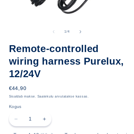
Ava
meedia
1
kohta
1
/
4
modaalselt
Remote-controlled
wiring harness Purelux,
12/24V
Hind
€44,90
Sisaldab makse. Saatekulu arvutatakse kassas.
Kogus
Vähenda
Lisa
Remote-
Remote-