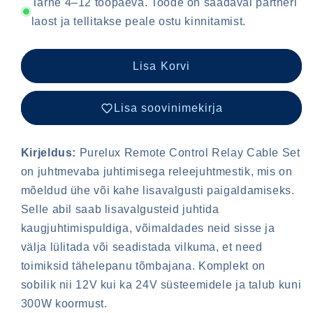
controlled
controlled
Tarne 4–12 tööpäeva. Toode on saadaval partneri
wiring
wiring
laost ja tellitakse peale ostu kinnitamist.
harness
harness
Purelux,
Purelux,
12/24V
12/24V
Lisa Korvi
Lisa soovinimekirja
Kirjeldus:
Purelux Remote Control Relay Cable Set
on juhtmevaba juhtimisega releejuhtmestik, mis on
mõeldud ühe või kahe lisavalgusti paigaldamiseks.
Selle abil saab lisavalgusteid juhtida
kaugjuhtimispuldiga, võimaldades neid sisse ja
välja lülitada või seadistada vilkuma, et need
toimiksid tähelepanu tõmbajana. Komplekt on
sobilik nii 12V kui ka 24V süsteemidele ja talub kuni
300W koormust.