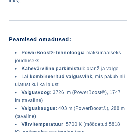
luks).
Peamised omadused:
PowerBoost® tehnoloogia
maksimaalseks
jõudluseks
Kahevärviline parkimistuli
: oranž ja valge
Lai
kombineeritud valgusvihk
, mis pakub nii
ulatust kui ka laiust
Valgusvoog
: 3726 lm (PowerBoost®), 1747
lm (tavaline)
Valguskaugus
: 403 m (PowerBoost®), 288 m
(tavaline)
Värvitemperatuur
: 5700 K (mõõdetud 5818