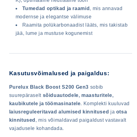
K), optimaalne neutraalne toon
Tumedad optikad ja raamid
, mis annavad
modernse ja elegantse välimuse
Raamita polükarbonaadist lääts, mis takistab
jää, lume ja mustuse kogunemist
Kasutusvõimalused ja paigaldus:
Purelux Black Boost S200 Gen3
sobib
suurepäraselt
sõiduautodele, maasturitele,
kaubikutele ja töömasinatele
. Komplekti kuuluvad
laiusreguleeritavad alumised kinnitused
ja
otsa
kinnitused
, mis võimaldavad paigaldust vastavalt
vajadusele kohandada.