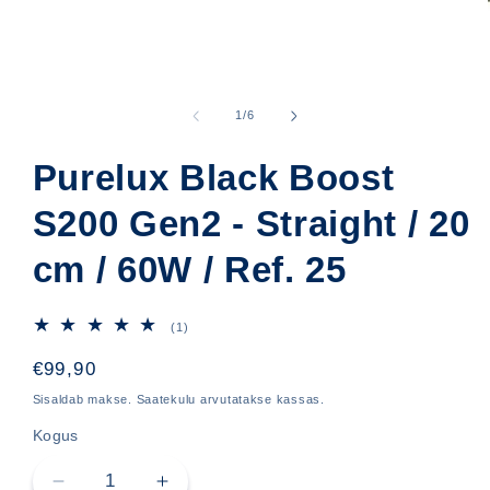
Ava
meedia
1
kohta
1
/
6
modaalselt
Purelux Black Boost
S200 Gen2 - Straight / 20
cm / 60W / Ref. 25
1
(1)
arvustused
kokku
Hind
€99,90
Sisaldab makse. Saatekulu arvutatakse kassas.
Kogus