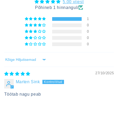
5.00 viiest
Põhineb 1 hinnangul/
1
0
0
0
0
Sort by
27/10/2025
Marten Sink
Töötab nagu peab