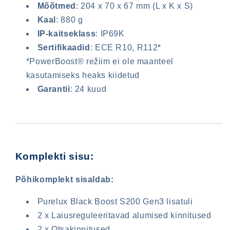
Logige oma kontole sisse, et lisada tooteid
Mõõtmed
: 204 x 70 x 67 mm (L x K x S)
soovinimekirja ja vaadata oma eelnevalt
Kaal
: 880 g
salvestatud esemeid.
IP-kaitseklass
: IP69K
Sertifikaadid
: ECE R10, R112*
Sisselogimine
*PowerBoost® režiim ei ole maanteel
kasutamiseks heaks kiidetud
Garantii
: 24 kuud
Komplekti sisu:
Põhikomplekt sisaldab:
Purelux Black Boost S200 Gen3 lisatuli
2 x Laiusreguleeritavad alumised kinnitused
2 x Otsakinnitused