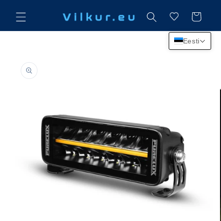
Mine
sisu
Käru
juurde
Eesti
Jätke
tooteteabe
juurde