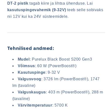
DT-2 pistik
tagab kiire ja lihtsa ühenduse. Lai
kasutuspingevahemik (9-32V)
teeb selle sobivaks
nii 12V kui ka 24V süsteemidele.
Tehnilised andmed:
Mudel
: Purelux Black Boost S200 Gen3
Võimsus
: 60 W (PowerBoost®)
Kasutuspinge
: 9-32 V
Valgusvoog
: 3726 lm (PowerBoost®), 1747
lm (tavaline)
Valguskaugus
: 403 m (PowerBoost®), 288 m
(tavaline)
Sisselogimine on vajalik
Värvitemperatuur
: 5700 K