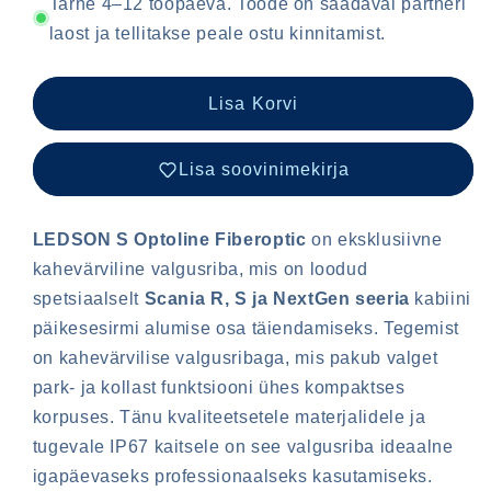
S
S
Tarne 4–12 tööpäeva. Toode on saadaval partneri
Optoline
Optoline
laost ja tellitakse peale ostu kinnitamist.
Fiberoptic
Fiberoptic
Scania
Scania
R,
R,
Lisa Korvi
S
S
ja
ja
Lisa soovinimekirja
NextGen
NextGen
–
–
valge
valge
LEDSON S Optoline Fiberoptic
on eksklusiivne
/
/
oranž
oranž
kahevärviline valgusriba, mis on loodud
spetsiaalselt
Scania R, S ja NextGen seeria
kabiini
päikesesirmi alumise osa täiendamiseks.
Tegemist
on kahevärvilise valgusribaga, mis pakub valget
park- ja kollast funktsiooni ühes kompaktses
korpuses. Tänu kvaliteetsetele materjalidele ja
tugevale IP67 kaitsele on see valgusriba ideaalne
igapäevaseks professionaalseks kasutamiseks.