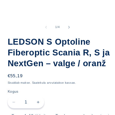
Ava
meedia
1
kohta
1
/
4
modaalselt
LEDSON S Optoline
Fiberoptic Scania R, S ja
NextGen – valge / oranž
Hind
€55,19
Sisaldab makse. Saatekulu arvutatakse kassas.
Kogus
Vähenda
Lisa
LEDSON
LEDSON