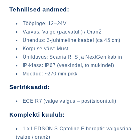
Tehnilised andmed:
Tööpinge: 12–24V
Värvus: Valge (päevatuli) / Oranž
Ühendus: 3-juhtmeline kaabel (ca 45 cm)
Korpuse värv: Must
Ühilduvus: Scania R, S ja NextGen kabiin
IP-klass: IP67 (veekindel, tolmukindel)
Mõõdud: ~270 mm pikk
Sisselogimine on vajalik
Sertifikaadid:
Logige oma kontole sisse, et lisada tooteid
soovinimekirja ja vaadata oma eelnevalt
ECE R7 (valge valgus – positsioonituli)
salvestatud esemeid.
Komplekti kuulub:
Sisselogimine
1 x LEDSON S Optoline Fiberoptic valgusriba
(valge / oranž)