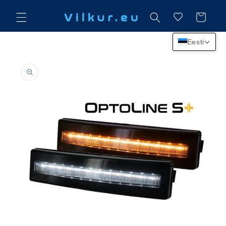
Mine
sisu
Käru
juurde
Eesti
Jätke
tooteteabe
juurde