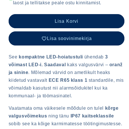
laost ja tellitakse peale ostu kinnitamist.
Lisa Korvi
Lisa soovinimekirja
See
kompaktne LED-hoiatustuli
ühendab
3
võimast LED-i. Saadaval
kaks valgusvärvi –
oranž
ja sinine
. Mõlemad värvid on ametlikult heaks
kiidetud vastavalt
ECE R65 klass 1
standardile, mis
võimaldab kasutust nii alarmsõidukitel kui ka
kommunaal- ja töömasinatel.
Vaatamata oma väikesele mõõdule on tulel
kõrge
valgusvõimekus
ning tänu
IP67 kaitseklassile
sobib see ka kõige karmimatesse töötingimustesse.