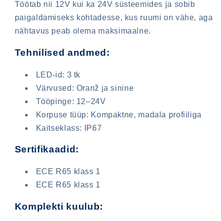
Töötab nii 12V kui ka 24V süsteemides ja sobib
paigaldamiseks kohtadesse, kus ruumi on vähe, aga
nähtavus peab olema maksimaalne.
Tehnilised andmed:
LED-id: 3 tk
Värvused: Oranž ja sinine
Tööpinge: 12–24V
Korpuse tüüp: Kompaktne, madala profiiliga
Kaitseklass: IP67
Sisselogimine on vajalik
Sertifikaadid:
Logige oma kontole sisse, et lisada tooteid
soovinimekirja ja vaadata oma eelnevalt
ECE R65 klass 1
salvestatud esemeid.
ECE R65 klass 1
Sisselogimine
Komplekti kuulub: