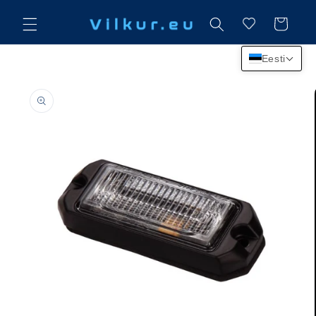
Mine
sisu
Käru
juurde
Eesti
Jätke
tooteteabe
juurde