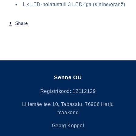
1 x LED-hoiatustuli 3 LED-iga (sinine/oranž)
Share
Senne OÜ
Registrikood: 12112129
Lillemäe tee 10, Tabasalu, 76906 Harju
maakond
Georg Koppel