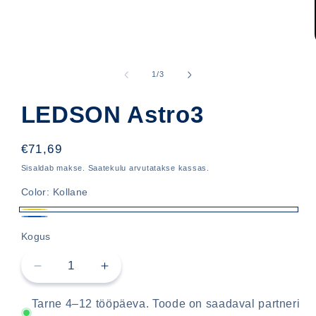
Ava
meedia
1
kohta
1
/
3
modaalselt
LEDSON Astro3
Hind
€71,69
Sisaldab makse. Saatekulu arvutatakse kassas.
Color:
Kollane
Kollane
Sinine
Kogus
Vähenda
Lisa
LEDSON
LEDSON
Astro3
Astro3
Tarne 4–12 tööpäeva. Toode on saadaval partneri