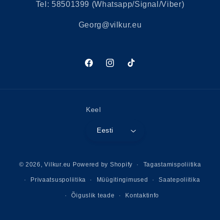
Tel: 58501399 (Whatsapp/Signal/Viber)
Georg@vilkur.eu
Facebook
Instagram
Tikk-
takk
Keel
Eesti
Makseviisid
© 2026,
Vilkur.eu
Powered by Shopify
Tagastamispoliitika
Privaatsuspoliitika
Müügitingimused
Saatepoliitika
Õiguslik teade
Kontaktinfo