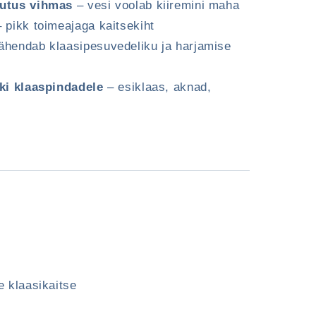
hutus vihmas
– vesi voolab kiiremini maha
 pikk toimeajaga kaitsekiht
ähendab klaasipesuvedeliku ja harjamise
ki klaaspindadele
– esiklaas, aknad,
 klaasikaitse