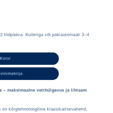
2 tööpäeva. Kulleriga või pakiautomaati 3–4
 Korvi
ele
vinimekirja
us – maksimaalne vetthülgavus ja lihtsam
 on kõrgtehnoloogiline klaasikaitsevahend,