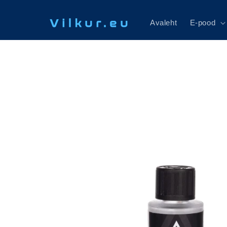
Mine
sisu
juurde
Avaleht
E-pood
Jätke
tooteteabe
juurde