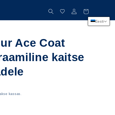
Logi
Käru
sisse
Eesti
hur Ace Coat
raamiline kaitse
adele
takse kassas.