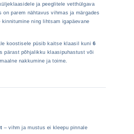
üljeklaasidele ja peeglitele vetthülgava
ks on parem nähtavus vihmas ja märgades
 kinnitumine ning lihtsam igapäevane
e koostisele püsib kaitse klaasil kuni
6
s pärast põhjalikku klaasipuhastust või
imaalne nakkumine ja toime.
t
– vihm ja mustus ei kleepu pinnale