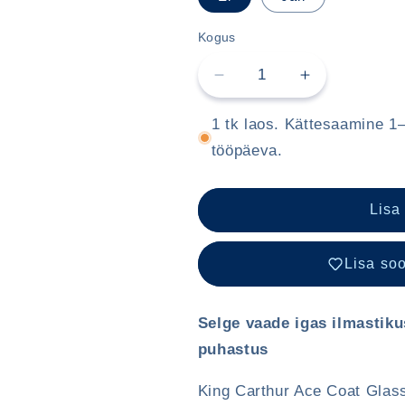
Kogus
Vähenda
Lisa
King
King
Carthur
Carthur
1 tk laos. Kättesaamine 1–
Ace
Ace
tööpäeva.
Coat
Coat
Glass
Glass
–
–
Lisa
keraamiline
keraamiline
kaitse
kaitse
klaaspindadele
klaaspindad
Lisa soo
Selge vaade igas ilmastik
puhastus
King Carthur Ace Coat Glass