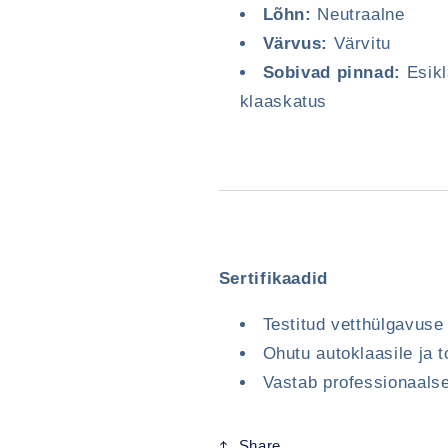
Lõhn:
Neutraalne
Sisselogimine on vajalik
Värvus:
Värvitu
Logige oma kontole sisse, et lisada tooteid
Sobivad pinnad:
Esikl
soovinimekirja ja vaadata oma eelnevalt salvestatud
klaaskatus
esemeid.
Sisselogimine
Sertifikaadid
Testitud vetthülgavus
Ohutu autoklaasile ja t
Vastab professionaalse
Share