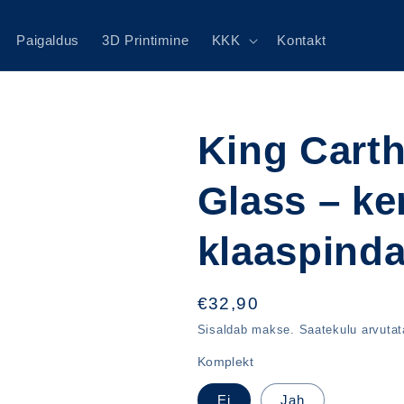
Paigaldus
3D Printimine
KKK
Kontakt
King Cart
Glass – ke
klaaspind
Hind
€32,90
Sisaldab makse. Saatekulu arvuta
Komplekt
Ei
Jah