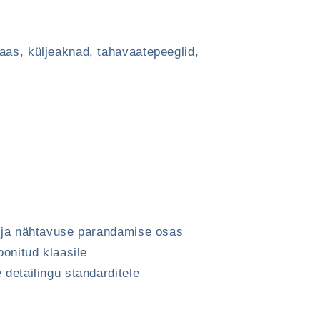
aas, küljeaknad, tahavaatepeeglid,
e ja nähtavuse parandamise osas
oonitud klaasile
 detailingu standarditele