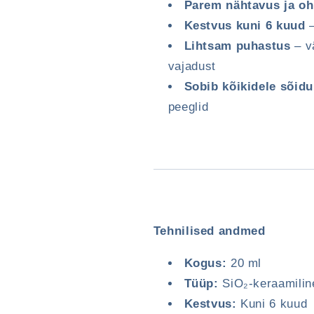
Parem nähtavus ja o
Kestvus kuni 6 kuud
–
Lihtsam puhastus
– v
vajadust
Sobib kõikidele sõidu
peeglid
Tehnilised andmed
Kogus:
20 ml
Tüüp:
SiO₂-keraamiline
Kestvus:
Kuni 6 kuud