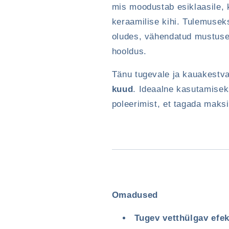
mis moodustab esiklaasile, k
keraamilise kihi. Tulemuse
oludes, vähendatud mustuse
hooldus.
Tänu tugevale ja kauakestval
kuud
. Ideaalne kasutamisek
poleerimist, et tagada maks
Omadused
Tugev vetthülgav efek