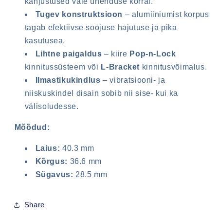
kahjustused vale ühenduse korral.
Tugev konstruktsioon
– alumiiniumist korpus
tagab efektiivse soojuse hajutuse ja pika
kasutusea.
Lihtne paigaldus
– kiire
Pop-n-Lock
kinnitussüsteem või
L-Bracket
kinnitusvõimalus.
Ilmastikukindlus
– vibratsiooni- ja
niiskuskindel disain sobib nii sise- kui ka
välisoludesse.
Mõõdud:
Laius:
40.3 mm
Kõrgus:
36.6 mm
Sügavus:
28.5 mm
Share