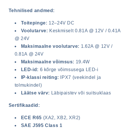
Tehnilised andmed:
Toitepinge:
12–24V DC
Voolutarve:
Keskmiselt 0.81A @ 12V / 0.41A
@ 24V
Maksimaalne voolutarve:
1.62A @ 12V /
0.81A @ 24V
Maksimaalne võimsus:
19.4W
LED-id:
6 kõrge võimsusega LED-i
IP-klassi reiting:
IPX7 (veekindel ja
tolmukindel)
Läätse värv:
Läbipaistev või suitsuklaas
Sertifikaadid:
ECE R65
(XA2, XB2, XR2)
SAE J595 Class 1