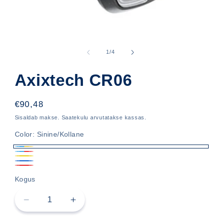
Ava
meedia
1
kohta
1
/
4
modaalselt
Axixtech CR06
Hind
€90,48
Sisaldab makse. Saatekulu arvutatakse kassas.
Color:
Sinine/Kollane
Sinine/Kollane
Sinine/Punane
Kollane
Sinine
Punane
Kogus
Vähenda
Lisa
Axixtech
Axixtech