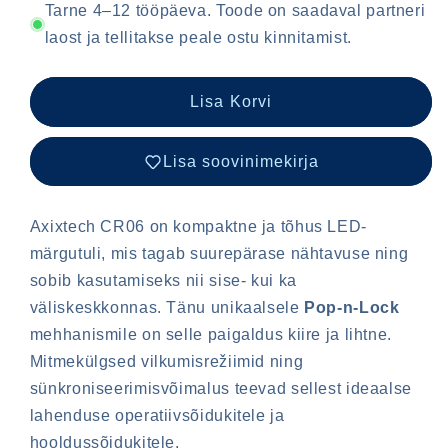
CR06
CR06
Tarne 4–12 tööpäeva. Toode on saadaval partneri
laost ja tellitakse peale ostu kinnitamist.
Lisa Korvi
Lisa soovinimekirja
Axixtech CR06 on kompaktne ja tõhus LED-
märgutuli, mis tagab suurepärase nähtavuse ning
sobib kasutamiseks nii sise- kui ka
väliskeskkonnas. Tänu unikaalsele
Pop-n-Lock
mehhanismile on selle paigaldus kiire ja lihtne.
Mitmekülgsed vilkumisrežiimid ning
sünkroniseerimisvõimalus teevad sellest ideaalse
lahenduse operatiivsõidukitele ja
hooldussõidukitele.