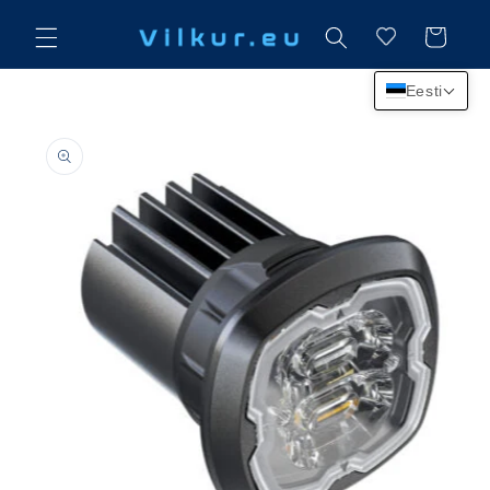
Mine
sisu
Käru
juurde
Eesti
Jätke
tooteteabe
juurde