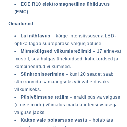
ECE R10 elektromagnetiline ühilduvus
(EMC)
Omadused:
Lai nähtavus
– kõrge intensiivsusega LED-
optika tagab suurepärase valgusjaotuse.
Mitmekülgsed vilkumisrežiimid
– 17 erinevat
mustrit, sealhulgas ühekordsed, kahekordsed ja
Sisselogimine on vajalik
kombineeritud vilkumised.
Logige oma kontole sisse, et lisada tooteid
Sünkroniseerimine
– kuni 20 seadet saab
soovinimekirja ja vaadata oma eelnevalt
sünkroonida samaaegseks või vahelduvaks
salvestatud esemeid.
vilkumiseks.
Püsivõimsuse režiim
– eraldi püsiva valguse
Sisselogimine
(cruise mode) võimalus madala intensiivsusega
valguse jaoks.
Kaitse vale polaarsuse vastu
– hoiab ära