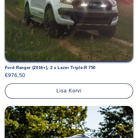
o
o
n
:
Ford Ranger (2016+), 2 x Lazer Triple-R 750
Hind
€976,50
Lisa Korvi