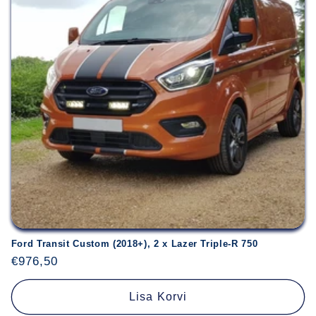
Ford Transit Custom (2018+), 2 x Lazer Triple-R 750
Hind
€976,50
Lisa Korvi