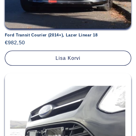
Ford Transit Courier (2014+), Lazer Linear 18
Hind
€982,50
Lisa Korvi
Sisselogimine on vajalik
Logige oma kontole sisse, et lisada tooteid
soovinimekirja ja vaadata oma eelnevalt
salvestatud esemeid.
Sisselogimine